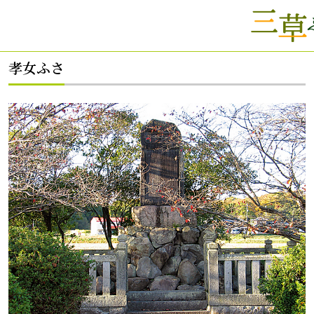
Skip to main content
孝女ふさ