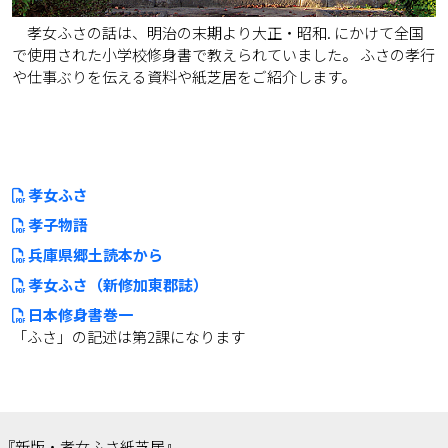
孝女ふさの話は、明治の末期より大正・昭和. にかけて全国
で使用された小学校修身書で教えられていました。 ふさの孝行
や仕事ぶりを伝える資料や紙芝居をご紹介します。
孝女ふさ
孝子物語
兵庫県郷土読本から
孝女ふさ（新修加東郡誌）
日本修身書巻一
「ふさ」の記述は第2課になります
『新版・孝女ふさ紙芝居』