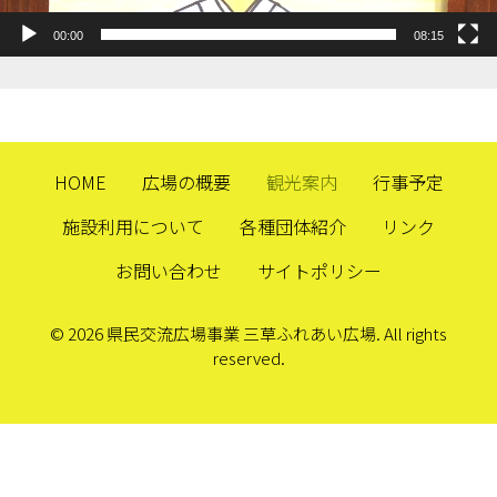
00:00
08:15
HOME
広場の概要
観光案内
行事予定
施設利用について
各種団体紹介
リンク
お問い合わせ
サイトポリシー
© 2026 県民交流広場事業 三草ふれあい広場. All rights
reserved.