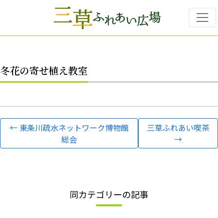
Skip to main content
冬花の寄せ植え教室
←
東条川疏水ネットワーク博物館
三草ふれあい喫茶
総会
→
同カテゴリーの記事