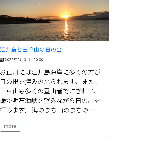
江井島と三草山の日の出
2022年1月3日 - 20:00
お正月には江井島海岸に多くの方が
日の出を拝みの来られます。 また、
三草山も多くの登山者でにぎわい、
遥か明石海峡を望みながら日の出を
拝みます。 海のまち山のまちの…
more